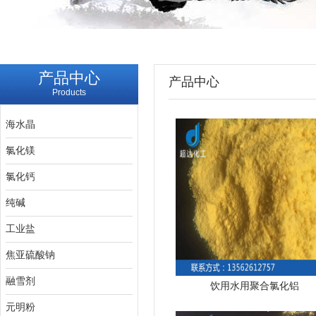
产品中心
产品中心
Products
海水晶
氯化镁
氯化钙
纯碱
工业盐
焦亚硫酸钠
融雪剂
饮用水用聚合氯化铝
元明粉