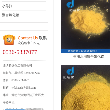
小苏打
聚合氯化铝
0536-5337077
饮用水用聚合氯化铝
潍坊超达化工有限公司
销售部：单经理 13562612757
传真：0536-5337077
邮箱：wfchaoda@163.com
地址：潍坊市滨海经济开发区大
海路中段
办公室地址：潍坊滨海经济开发