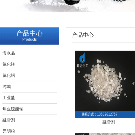
产品中心
产品中心
Products
海水晶
氯化镁
氯化钙
纯碱
工业盐
焦亚硫酸钠
融雪剂
融雪剂
元明粉