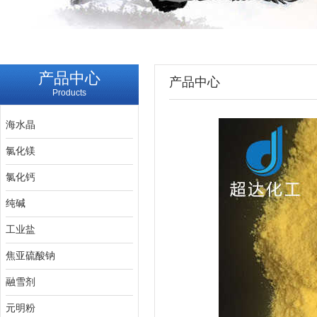
产品中心
产品中心
Products
海水晶
氯化镁
氯化钙
纯碱
工业盐
焦亚硫酸钠
融雪剂
元明粉