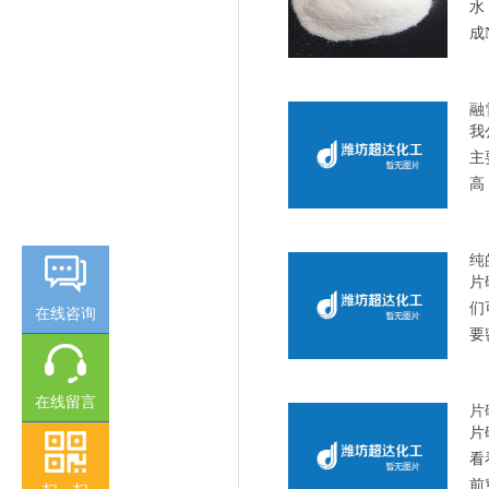
水
成
融
我
主
高
纯
片
们
在线咨询
要
在线留言
片
片
看
前