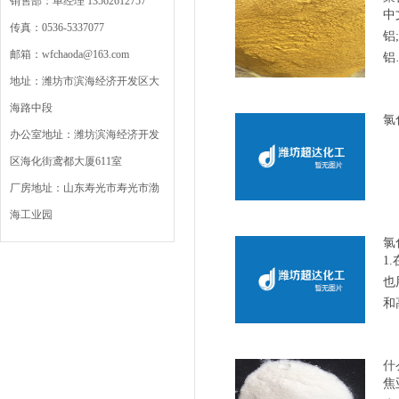
销售部：单经理 13562612757
中
传真：0536-5337077
铝
邮箱：wfchaoda@163.com
铝
地址：潍坊市滨海经济开发区大
海路中段
氯
办公室地址：潍坊滨海经济开发
区海化街鸢都大厦611室
厂房地址：山东寿光市寿光市渤
海工业园
氯
1
也
和
什
焦