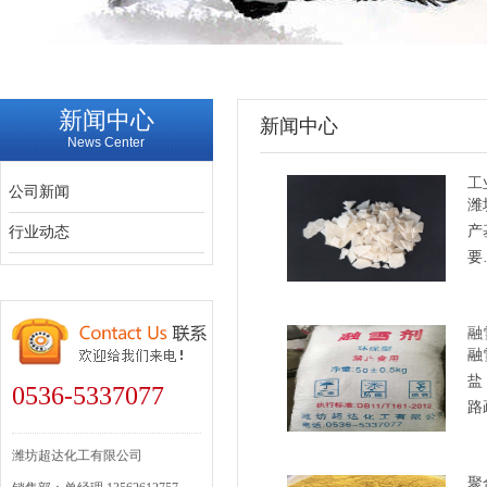
新闻中心
新闻中心
News Center
工
公司新闻
潍
产
行业动态
要
融
融
盐
0536-5337077
路
潍坊超达化工有限公司
聚