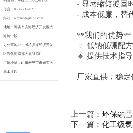
销售部：单经理 13562612757
- 显著缩短凝
传真：0536-5337077
- 成本低廉，
邮箱：wfchaoda@163.com
地址：潍坊市滨海经济开发区大
**我们的优势*
海路中段
🔹 低钠低硼
办公室地址：潍坊滨海经济开发
区海化街鸢都大厦611室
🔹 提供技术
厂房地址：山东寿光市寿光市渤
海工业园
厂家直供，稳定
上一篇：
环保融雪
下一篇：
化工级氯